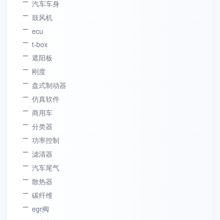
汽车车身
鼓风机
ecu
t-box
遮阳板
刚度
盘式制动器
仿真软件
商用车
分类器
功率控制
滤清器
汽车尾气
散热器
碳纤维
egr阀