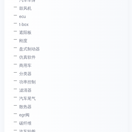
鼓风机
ecu
t-box
遮阳板
刚度
盘式制动器
仿真软件
商用车
分类器
功率控制
滤清器
汽车尾气
散热器
egr阀
碳纤维
汽车轮毂